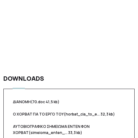
DOWNLOADS
ΔΙΑΝΟΜΗ
(70.doc 41,5 kb)
Ο ΧΟΡΒΑΤ ΓΙΑ ΤΟ ΕΡΓΟ ΤΟΥ
(horbat_cia_to_e... 32,3 kb)
ΑΥΤΟΒΙΟΓΡΑΦΙΚΟ ΣΗΜΕΙΩΜΑ ΕΝΤΕΝ ΦΟΝ
ΧΟΡΒΑΤ
(simeioma_enten_... 33,3 kb)