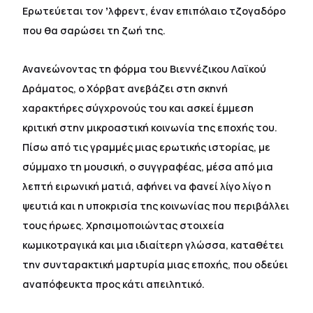
Ερωτεύεται τον ʼλφρεντ, έναν επιπόλαιο τζογαδόρο
που θα σαρώσει τη ζωή της.
Ανανεώνοντας τη φόρμα του Βιεννέζικου Λαϊκού
Δράματος, ο Χόρβατ ανεβάζει στη σκηνή
χαρακτήρες σύγχρονούς του και ασκεί έμμεση
κριτική στην μικροαστική κοινωνία της εποχής του.
Πίσω από τις γραμμές μιας ερωτικής ιστορίας, με
σύμμαχο τη μουσική, ο συγγραφέας, μέσα από μια
λεπτή ειρωνική ματιά, αφήνει να φανεί λίγο λίγο η
ψευτιά και η υποκρισία της κοινωνίας που περιβάλλει
τους ήρωες. Χρησιμοποιώντας στοιχεία
κωμικοτραγικά και μια ιδιαίτερη γλώσσα, καταθέτει
την συνταρακτική μαρτυρία μιας εποχής, που οδεύει
αναπόφευκτα προς κάτι απειλητικό.