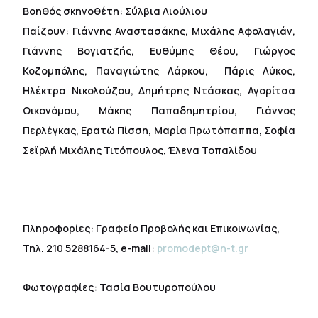
Βοηθός σκηνοθέτη: Σύλβια Λιούλιου
Παίζουν: Γιάννης Αναστασάκης, Μιχάλης Αφολαγιάν,
Γιάννης Βογιατζής, Ευθύμης Θέου, Γιώργος
Κοζομπόλης, Παναγιώτης Λάρκου, Πάρις Λύκος,
Ηλέκτρα Νικολούζου, Δημήτρης Ντάσκας, Αγορίτσα
Οικονόμου, Μάκης Παπαδημητρίου, Γιάννος
Περλέγκας, Ερατώ Πίσση, Μαρία Πρωτόπαππα, Σοφία
Σεϊρλή Μιχάλης Τιτόπουλος, Έλενα Τοπαλίδου
Πληροφορίες: Γραφείο Προβολής και Επικοινωνίας,
Τηλ. 210 5288164-5, e-mail:
promodept@n-t.gr
Φωτογραφίες: Τασία Βουτυροπούλου