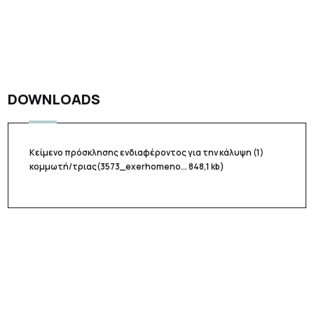
DOWNLOADS
Κείμενο πρόσκλησης ενδιαφέροντος για την κάλυψη (1)
κομμωτή/τριας
(3573_exerhomeno... 848,1 kb)