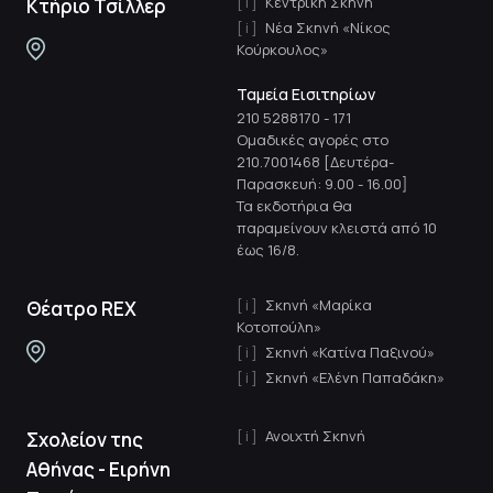
Κεντρική Σκηνή
Κτήριο Τσίλλερ
Νέα Σκηνή «Νίκος
Κούρκουλος»
Ταμεία Εισιτηρίων
210 5288170
-
171
Ομαδικές αγορές στο
210.7001468 [Δευτέρα-
Παρασκευή: 9.00 - 16.00]
Τα εκδοτήρια θα
παραμείνουν κλειστά από 10
έως 16/8.
Σκηνή «Μαρίκα
Θέατρο REX
Κοτοπούλη»
Σκηνή «Κατίνα Παξινού»
Σκηνή «Ελένη Παπαδάκη»
Ανοιχτή Σκηνή
Σχολείον της
Αθήνας - Ειρήνη