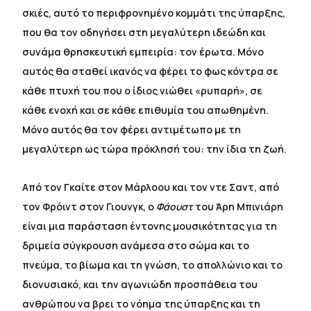
σκιές, αυτό το περιφρονημένο κομμάτι της ύπαρξης,
που θα τον οδηγήσει στη μεγαλύτερη ιδεώδη και
συνάμα θρησκευτική εμπειρία: τον έρωτα. Μόνο
αυτός θα σταθεί ικανός να φέρει το φως κόντρα σε
κάθε πτυχή του που ο ίδιος νιώθει «ρυπαρή», σε
κάθε ενοχή και σε κάθε επιθυμία του απωθημένη.
Μόνο αυτός θα τον φέρει αντιμέτωπο με τη
μεγαλύτερη ως τώρα πρόκλησή του: την ίδια τη ζωή.
Από τον Γκαίτε στον Μάρλοου και τον ντε Σαντ, από
τον Φρόιντ στον Γιουνγκ, ο
Φάουστ
του Άρη Μπινιάρη
είναι μια παράσταση έντονης μουσικότητας για τη
δριμεία σύγκρουση ανάμεσα στο σώμα και το
πνεύμα, το βίωμα και τη γνώση, το απολλώνιο και το
διονυσιακό, και την αγωνιώδη προσπάθεια του
ανθρώπου να βρει το νόημα της ύπαρξης και τη