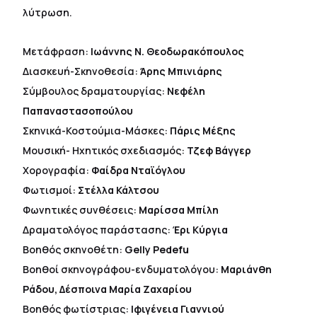
λύτρωση.
Μετάφραση:
Ιωάννης N. Θεοδωρακόπουλος
Διασκευή-Σκηνοθεσία:
Άρης Μπινιάρης
Σύμβουλος δραματουργίας:
Νεφέλη
Παπαναστασοπούλου
Σκηνικά-Κοστούμια-Μάσκες:
Πάρις Μέξης
Μουσική- Ηχητικός σχεδιασμός:
Τζεφ Βάγγερ
Χορογραφία:
Φαίδρα Νταϊόγλου
Φωτισμοί:
Στέλλα Κάλτσου
Φωνητικές συνθέσεις:
Μαρίσσα Μπίλη
Δραματολόγος παράστασης:
Έρι Κύργια
Βοηθός σκηνοθέτη:
Gelly Pedefu
Βοηθοί σκηνογράφου-ενδυματολόγου:
Μαριάνθη
Ράδου, Δέσποινα Μαρία Ζαχαρίου
Βοηθός φωτίστριας:
Ιφιγένεια Γιαννιού