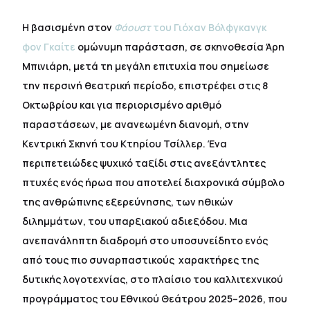
Η βασισμένη στον
Φάουστ
του Γιόχαν Βόλφγκανγκ
φον Γκαίτε
ομώνυμη παράσταση, σε σκηνοθεσία Άρη
Μπινιάρη, μετά τη μεγάλη επιτυχία που σημείωσε
την περσινή θεατρική περίοδο, επιστρέφει στις 8
Οκτωβρίου και για περιορισμένο αριθμό
παραστάσεων, με ανανεωμένη διανομή, στην
Κεντρική Σκηνή του Κτηρίου Τσίλλερ. Ένα
περιπετειώδες ψυχικό ταξίδι στις ανεξάντλητες
πτυχές ενός ήρωα που αποτελεί διαχρονικά σύμβολο
της ανθρώπινης εξερεύνησης, των ηθικών
διλημμάτων, του υπαρξιακού αδιεξόδου. Μια
ανεπανάληπτη διαδρομή στο υποσυνείδητο ενός
από τους πιο συναρπαστικούς χαρακτήρες της
δυτικής λογοτεχνίας, στο πλαίσιο του καλλιτεχνικού
προγράμματος του Εθνικού Θεάτρου 2025–2026, που