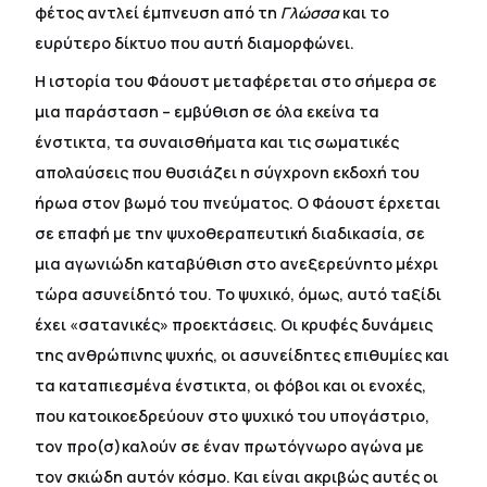
φέτος αντλεί έμπνευση από τη
Γλώσσα
και το
ευρύτερο δίκτυο που αυτή διαμορφώνει.
Η ιστορία του Φάουστ μεταφέρεται στο σήμερα σε
μια παράσταση – εμβύθιση σε όλα εκείνα τα
ένστικτα, τα συναισθήματα και τις σωματικές
απολαύσεις που θυσιάζει η σύγχρονη εκδοχή του
ήρωα στον βωμό του πνεύματος. Ο Φάουστ έρχεται
σε επαφή με την ψυχοθεραπευτική διαδικασία, σε
μια αγωνιώδη καταβύθιση στο ανεξερεύνητο μέχρι
τώρα ασυνείδητό του. Το ψυχικό, όμως, αυτό ταξίδι
έχει «σατανικές» προεκτάσεις. Οι κρυφές δυνάμεις
της ανθρώπινης ψυχής, οι ασυνείδητες επιθυμίες και
τα καταπιεσμένα ένστικτα, οι φόβοι και οι ενοχές,
που κατοικοεδρεύουν στο ψυχικό του υπογάστριο,
τον προ(σ)καλούν σε έναν πρωτόγνωρο αγώνα με
τον σκιώδη αυτόν κόσμο. Και είναι ακριβώς αυτές οι