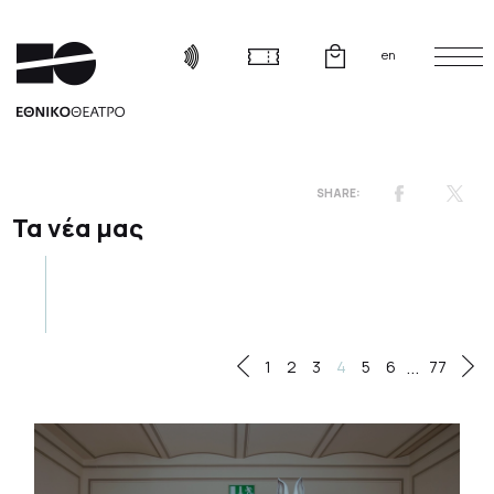
en
Τα νέα μας
...
1
2
3
4
5
6
77