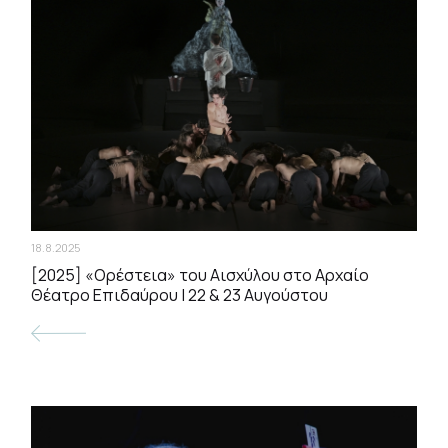
18.8.2025
[2025] «Ορέστεια» του Αισχύλου στο Αρχαίο
Θέατρο Επιδαύρου | 22 & 23 Αυγούστου