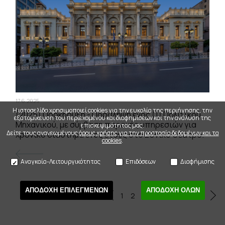
17.6.2025
Η ιστοσελίδα χρησιμοποιεί cookies για την ευκολία της περιήγησης, την
[2025] Προκήρυξη - Πρόσληψη ενός (1) Πολιτικού
εξατομίκευση του περιεχομένου και διαφημίσεων και την ανάλυση της
Μηχανικού, με σύμβαση παροχής υπηρεσιών για
επισκεψιμότητας μας.
Δείτε τους ανανεωμένους
όρους χρήσης για την προστασία δεδομένων και τα
χρονικό διάστημα ενός έτους στο Εθνικό Θέατρο.
cookies
.
Αναγκαία-Λειτουργικότητας
Επιδόσεων
Διαφήμισης
ΑΠΟΔΟΧΗ ΕΠΙΛΕΓΜΕΝΩΝ
ΑΠΟΔΟΧΗ ΟΛΩΝ
...
1
2
3
4
5
6
77