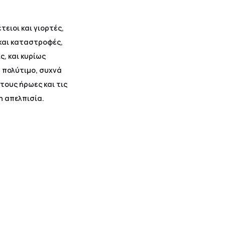
ειοι και γιορτές,
 και καταστροφές,
ς, και κυρίως
 πολύτιμο, συχνά
τους ήρωες και τις
η απελπισία.