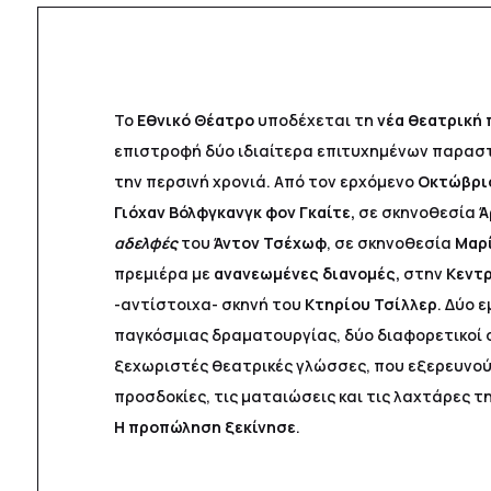
Το
Εθνικό Θέατρο
υποδέχεται τη
νέα θεατρική 
επιστροφή δύο ιδιαίτερα επιτυχημένων παρασ
την περσινή χρονιά. Από τον ερχόμενο
Οκτώβρι
Γιόχαν Βόλφγκανγκ φον Γκαίτε,
σε σκηνοθεσία
Ά
αδελφές
του
Άντον
Τσέχωφ
, σε σκηνοθεσία
Μαρ
πρεμιέρα με
ανανεωμένες διανομές,
στην
Κεντρ
-αντίστοιχα- σκηνή του
Κτηρίου Τσίλλερ
. Δύο 
παγκόσμιας δραματουργίας, δύο διαφορετικοί σ
ξεχωριστές θεατρικές γλώσσες, που εξερευνούν
προσδοκίες, τις ματαιώσεις και τις λαχτάρες 
Η προπώληση ξεκίνησε
.