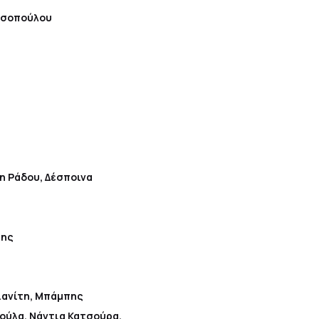
ασοπούλου
 Ράδου, Δέσποινα
σης
ιανίτη, Μπάμπης
ούλα, Νάντια Κατσούρα,