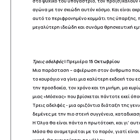
στο ψυχικό του υπογάστριο, τον προ(σ)καλούν
αγώνα με τον σκιώδη αυτόν κόσμο. Και είναι ακρ
αυτό το περιφρονημένο κομμάτι της ύπαρξης, 
μεγαλύτερη ιδεώδη και συνάμα θρησκευτική εμ
Τρεις αδελφές
|
Πρεμιέρα
15 Οκτωβρίου
Μια παράσταση – αφιέρωση στον άνθρωπο που 
το κουράγιο να γίνει μια καλύτερη εκδοχή του ε
την προσδοκία, τον χρόνο και τη μνήμη, μα κυρ
μιας «Μόσχας» που βρίσκεται πάντοτε εκεί όπου
Τρεις αδελφές - μια οριζόντια διάταξη της γενι
δεμένες με την πιο στενή συγγένεια, καταδικα
Η Όλγα θα είναι πάντα η πρωτότοκη, και γι' αυτ
Μάσα θα αναμετριέται με το παρόν, γιατί είναι η