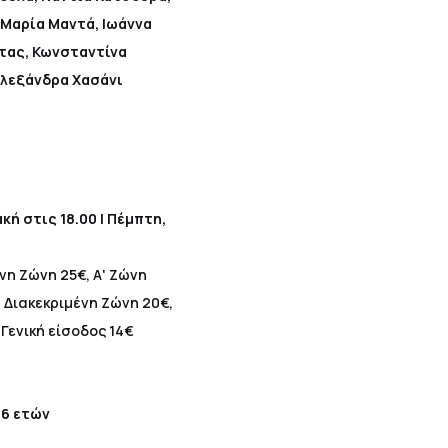
Μαρία Μαντά, Ιωάννα
τας, Κωνσταντίνα
Αλεξάνδρα Χασάνι
κή στις 18.00 | Πέμπτη,
νη Ζώνη 25€, Α' Ζώνη
,
Διακεκριμένη Ζώνη 20€,
ή
Γενική είσοδος 14€
16 ετών