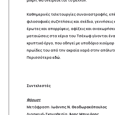
μικρή, θα ονειρεύεται το μέλλον.
Καθημερινές τελετουργίες συναναστροφής, επέτ
φιλοσοφικές συζητήσεις και σχέδια, γεννήσεις
έρωτες και απορρίψεις, αφίξεις και αναχωρήσει
ματαιώσεις στα χέρια του Τσέχωφ γίνονται ένα
κρυπτικό έργο, που οδηγεί με υποδόριο χιούμορ 
ηρωίδες του από την ακραία χαρά στην απόλυτ
Περισσότερα
εδώ
.
Συντελεστές
Φάουστ
Μετάφραση:
Ιωάννης N. Θεοδωρακόπουλος
Διασκευή-Σκηνοθεσία:
Άρης Μπινιάρης