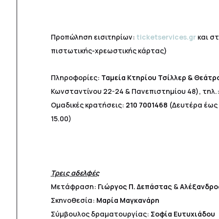
Προπώληση εισιτηρίων:
ticketservices.gr
και σ
πιστωτικής-χρεωστικής κάρτας)
Πληροφορίες:
Ταμεία Κτηρίου Τσίλλερ & Θεάτρ
Κωνσταντίνου 22-24 & Πανεπιστημίου 48), τηλ.
Ομαδικές κρατήσεις:
210 7001468
(Δευτέρα έως
15.00)
Τρεις αδελφές
Μετάφραση:
Γιώργος Π. Δεπάστας
&
Αλέξανδρο
Σκηνοθεσία:
Μαρία Μαγκανάρη
Σύμβουλος δραματουργίας:
Σοφία Ευτυχιάδου