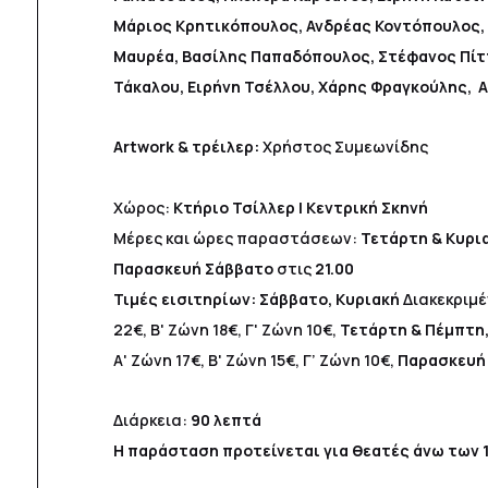
Μάριος Κρητικόπουλος, Ανδρέας Κοντόπουλος, 
Μαυρέα, Βασίλης Παπαδόπουλος, Στέφανος Πίτ
Τάκαλου, Ειρήνη Τσέλλου, Χάρης Φραγκούλης, 
Artwork
& τρέιλερ:
Χρήστος Συμεωνίδης
Χώρος:
Κτήριο Τσίλλερ | Κεντρική Σκηνή
Μέρες και ώρες παραστάσεων:
Τετάρτη & Κυρια
Παρασκευή Σάββατο
στις
21.00
Τιμές εισιτηρίων: Σάββατο, Κυριακή
Διακεκριμέ
22€, Β' Ζώνη 18€, Γ' Ζώνη 10€,
Τετάρτη & Πέμπτη
Α' Ζώνη 17€, Β' Ζώνη 15€, Γ’ Ζώνη 10€,
Παρασκευ
Διάρκεια:
90 λεπτά
Η παράσταση προτείνεται για θεατές άνω των 