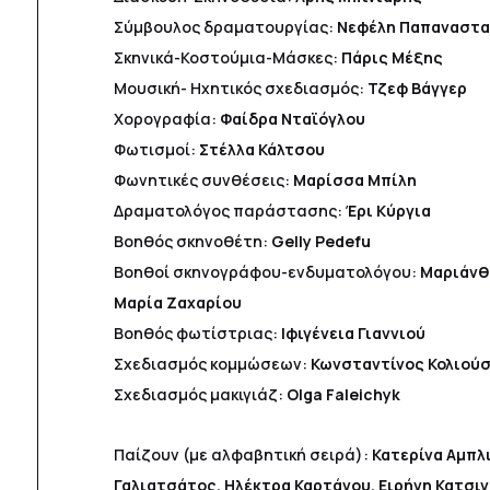
Σύμβουλος δραματουργίας:
Νεφέλη Παπαναστ
Σκηνικά-Κοστούμια-Μάσκες:
Πάρις Μέξης
Μουσική- Ηχητικός σχεδιασμός:
Τζεφ Βάγγερ
Χορογραφία:
Φαίδρα Νταϊόγλου
Φωτισμοί:
Στέλλα Κάλτσου
Φωνητικές συνθέσεις:
Μαρίσσα Μπίλη
Δραματολόγος παράστασης:
Έρι Κύργια
Βοηθός σκηνοθέτη:
Gelly Pedefu
Βοηθοί σκηνογράφου-ενδυματολόγου:
Μαριάνθη
Μαρία Ζαχαρίου
Βοηθός φωτίστριας:
Ιφιγένεια Γιαννιού
Σχεδιασμός κομμώσεων:
Κωνσταντίνος Κολιού
Σχεδιασμός μακιγιάζ:
Olga Faleichyk
Παίζουν (με αλφαβητική σειρά):
Κατερίνα Αμπλ
Γαλιατσάτος, Ηλέκτρα Καρτάνου, Ειρήνη Κατσιν