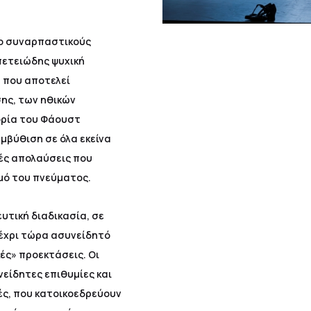
ιο συναρπαστικούς
πετειώδης ψυχική
 που αποτελεί
ης, των ηθικών
ορία του Φάουστ
μβύθιση σε όλα εκείνα
ές απολαύσεις που
μό του πνεύματος.
υτική διαδικασία, σε
έχρι τώρα ασυνείδητό
κές» προεκτάσεις. Οι
είδητες επιθυμίες και
χές, που κατοικοεδρεύουν