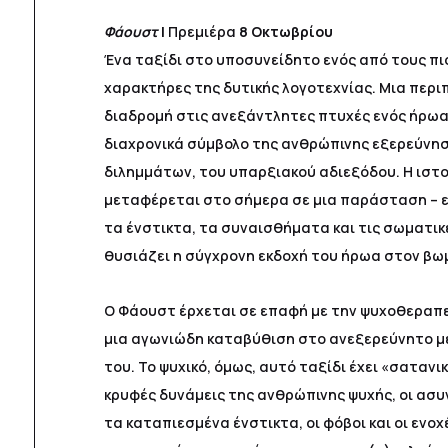
Φάουστ
|
Πρεμιέρα
8 Οκτωβρίου
Ένα ταξίδι στο υποσυνείδητο ενός από τους π
χαρακτήρες της δυτικής λογοτεχνίας. Μια περι
διαδρομή στις ανεξάντλητες πτυχές ενός ήρωα
διαχρονικά σύμβολο της ανθρώπινης εξερεύνησ
διλημμάτων, του υπαρξιακού αδιεξόδου. Η ιστ
μεταφέρεται στο σήμερα σε μια παράσταση – ε
τα ένστικτα, τα συναισθήματα και τις σωματικ
θυσιάζει η σύγχρονη εκδοχή του ήρωα στον βω
Ο Φάουστ έρχεται σε επαφή με την ψυχοθεραπε
μια αγωνιώδη καταβύθιση στο ανεξερεύνητο μ
του. Το ψυχικό, όμως, αυτό ταξίδι έχει «σατανι
κρυφές δυνάμεις της ανθρώπινης ψυχής, οι ασυν
τα καταπιεσμένα ένστικτα, οι φόβοι και οι ενο