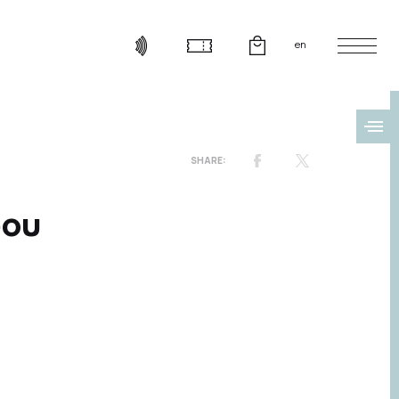
en
ρου