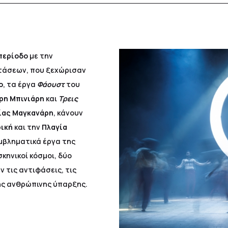
περίοδο
με την
τάσεων, που ξεχώρισαν
ο
, τα έργα
Φάουστ
του
ρη Μπινιάρη
και
Τρεις
ίας Μαγκανάρη
, κάνουν
ική
και την
Πλαγία
εμβληματικά έργα της
κηνικοί κόσμοι, δύο
 τις αντιφάσεις, τις
της ανθρώπινης ύπαρξης.