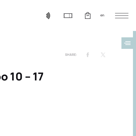
en
 10 – 17