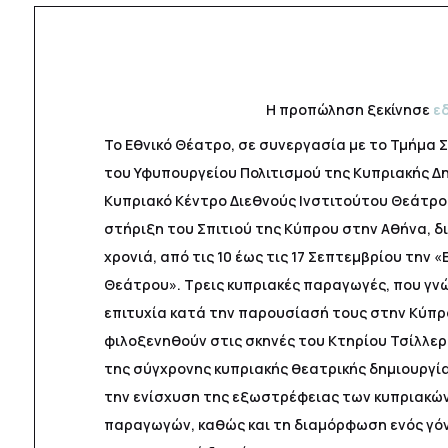
Η προπώληση ξεκίνησε
ε
Το Εθνικό Θέατρο, σε συνεργασία με το Τμήμα 
του Υφυπουργείου Πολιτισμού της Κυπριακής Δη
Κυπριακό Κέντρο Διεθνούς Ινστιτούτου Θεάτρου 
στήριξη του Σπιτιού της Κύπρου στην Αθήνα, δ
χρονιά, από τις 10 έως τις 17 Σεπτεμβρίου την
Θεάτρου». Τρεις κυπριακές παραγωγές, που γνώ
επιτυχία κατά την παρουσίασή τους στην Κύπρο
φιλοξενηθούν στις σκηνές του Κτηρίου Τσίλλερ
της σύγχρονης κυπριακής θεατρικής δημιουργία
την ενίσχυση της εξωστρέφειας των κυπριακώ
παραγωγών, καθώς και τη διαμόρφωση ενός γό