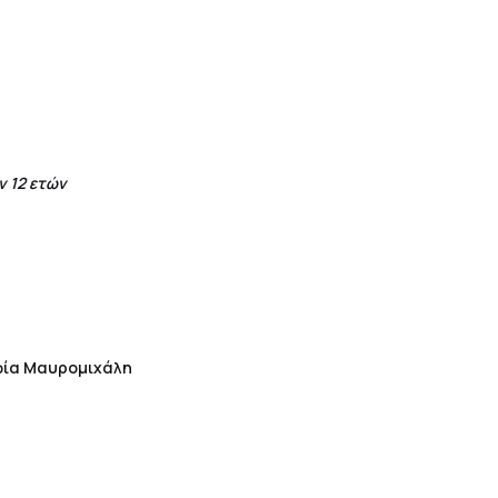
 12 ετών
φία Μαυρομιχάλη