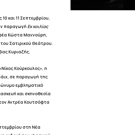
10 και 11 Σεπτεμβρίου,
την παραγωγή
Εκ κοιλίας
φέα Κώστα Μαννούρη,
του Σατιρικού Θεάτρου.
βας Κυριαζής.
«Νίκος Κούρκουλος», η
άιχ, σε παραγωγή της
ομώνυμο εμβληματικό
ασκευή και σκηνοθεσία
 τον Αντρέα Κουτσόφτα
επτεμβρίου στη Νέα