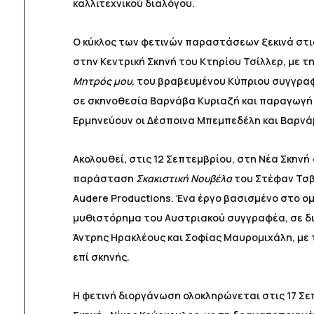
καλλιτεχνικού διαλόγου.
Ο κύκλος των φετινών παραστάσεων ξεκινά στις 
στην Κεντρική Σκηνή του Κτηρίου Τσίλλερ, με 
Μητρός μου,
του βραβευμένου Κύπριου συγγρα
σε σκηνοθεσία Βαρνάβα Κυριαζή και παραγωγή 
Ερμηνεύουν οι Δέσποινα Μπεμπεδέλη και Βαρνά
Ακολουθεί, στις 12 Σεπτεμβρίου, στη Νέα Σκηνή 
παράσταση
Σκακιστική Νουβέλα
του Στέφαν Τσβ
Αudere Productions. Ένα έργο βασισμένο στο 
μυθιστόρημα του Αυστριακού συγγραφέα, σε δι
Άντρης Ηρακλέους και Σοφίας Μαυρομιχάλη, με
επί σκηνής.
Η φετινή διοργάνωση ολοκληρώνεται στις 17 Σ