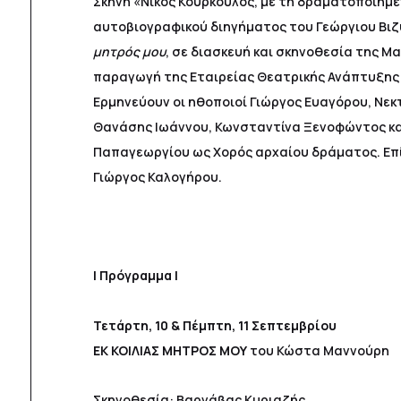
Σκηνή «Νίκος Κούρκουλος, με τη δραματοποιημέ
αυτοβιογραφικού διηγήματος του Γεώργιου Βι
μητρός μου
, σε διασκευή και σκηνοθεσία της Μα
παραγωγή της Εταιρείας Θεατρικής Ανάπτυξης 
Ερμηνεύουν οι ηθοποιοί Γιώργος Ευαγόρου, Νε
Θανάσης Ιωάννου, Κωνσταντίνα Ξενοφώντος κ
Παπαγεωργίου ως Χορός αρχαίου δράματος. Επί 
Γιώργος Καλογήρου.
|
Πρόγραμμα |
Τετάρτη, 10 & Πέμπτη, 11 Σεπτεμβρίου
ΕΚ ΚΟΙΛΙΑΣ ΜΗΤΡΟΣ ΜΟΥ
του Κώστα Μαννούρη
Σκηνοθεσία: Βαρνάβας Κυριαζής