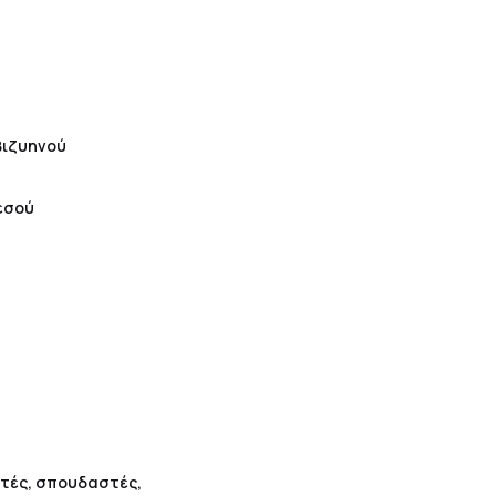
Βιζυηνού
εσού
ητές, σπουδαστές,