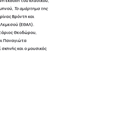
νη εκδοχή του κλασικού,
ζυηνού,
Το αμάρτημα της
ρίνας Βρόντη και
Λεμεσού (ΕΘΑΛ).
κτάριος Θεοδώρου,
αι Παναγιώτα
σκηνής και ο μουσικός