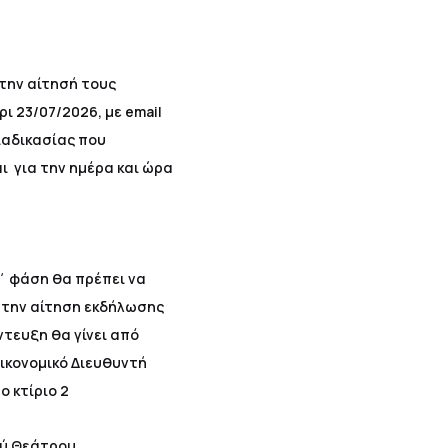
την αίτησή τους
 23/07/2026, με email
ιαδικασίας που
ι για την ημέρα και ώρα
΄ φάση θα πρέπει να
 την αίτηση εκδήλωσης
τευξη θα γίνει από
Οικονομικό Διευθυντή
ο κτίριο 2
ού Θεάτρου