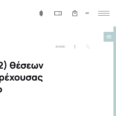
en
2) θέσεων
τρέχουσας
ο