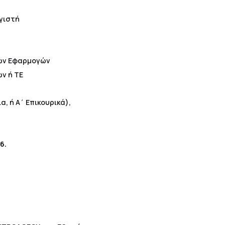
r
ογιστή
ικών Εφαρμογών
ών ή ΤΕ
, ή Α΄ Επικουρικά),
6.