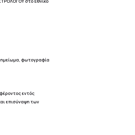
ΕΚΤΡΟΛΟΓΟΥ στο Εθνικό
σημείωμα, φωτογραφία
αφέροντος εντός
και επισύναψη των