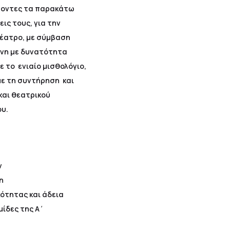
ς/οντες τα παρακάτω
ις τους, για την
έατρο, με σύμβαση
ηνη με δυνατότητα
το ενιαίο μισθολόγιο,
ε τη συντήρηση και
και θεατρικού
ου.
ων
ση
κότητας και άδεια
ίδες της Α΄