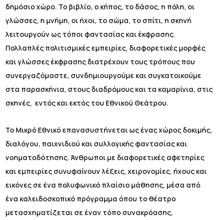
δημόσιο χώρο. Το βιβλίο, ο κήπος, το δάσος, η πόλη, οι
γλώσσες, η μνήμη, οι ήχοι, το σώμα, το σπίτι, η σκηνή
λειτουργούν ως τόποι φαντασίας και έκφρασης.
Πολλαπλές πολιτισμικές εμπειρίες, διαφορετικές μορφές
και γλώσσες έκφρασης διατρέχουν τους τρόπους που
συνεργαζόμαστε, συνδημιουργούμε και συγκατοικούμε
στα παρασκήνια, στους διαδρόμους και τα καμαρίνια, στις
σκηνές, εντός και εκτός του Εθνικού Θεάτρου.
Το Μικρό Εθνικό επανασυστήνεται ως ένας χώρος δοκιμής,
διαλόγου, παιχνιδιού και συλλογικής φαντασίας και
νοηματοδότησης. Άνθρωποι με διαφορετικές αφετηρίες
και εμπειρίες συνυφαίνουν λέξεις, χειρονομίες, ήχους και
εικόνες σε ένα πολυφωνικό πλαίσιο μάθησης, μέσα από
ένα καλειδοσκοπικό πρόγραμμα όπου το θέατρο
μετασχηματίζεται σε έναν τόπο συνακρόασης,