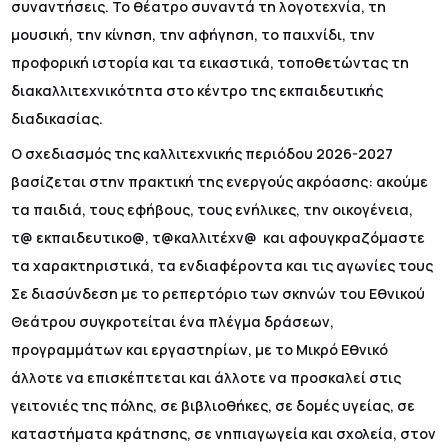
συναντήσεις. Το θέατρο συναντά τη λογοτεχνία, τη
μουσική, την κίνηση, την αφήγηση, το παιχνίδι, την
προφορική ιστορία και τα εικαστικά, τοποθετώντας τη
διακαλλιτεχνικότητα στο κέντρο της εκπαιδευτικής
διαδικασίας.
Ο σχεδιασμός της καλλιτεχνικής περιόδου 2026-2027
βασίζεται στην πρακτική της ενεργούς ακρόασης: ακούμε
τα παιδιά, τους εφήβους, τους ενήλικες, την οικογένεια,
τ@ εκπαιδευτικο@, τ@καλλιτέχν@ και αφουγκραζόμαστε
τα χαρακτηριστικά, τα ενδιαφέροντα και τις αγωνίες τους
Σε διασύνδεση με το ρεπερτόριο των σκηνών του Εθνικού
Θεάτρου συγκροτείται ένα πλέγμα δράσεων,
προγραμμάτων και εργαστηρίων, με το Μικρό Εθνικό
άλλοτε να επισκέπτεται και άλλοτε να προσκαλεί στις
γειτονιές της πόλης, σε βιβλιοθήκες, σε δομές υγείας, σε
καταστήματα κράτησης, σε νηπιαγωγεία και σχολεία, στον