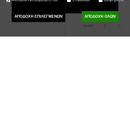
ΑΠΟΔΟΧΗ ΕΠΙΛΕΓΜΕΝΩΝ
ΑΠΟΔΟΧΗ ΟΛΩΝ
A story, a house and a relationship are built – both
metaphorically and literally – with the help of the young
audience. Working for the first time with the NTG, the
award-winning children’s playwrights Angelos Angelou
and Emi Sini have created a production of few words that
nonetheless has a lot to say. What are houses and
buildings made of? And what about relationships,
patience and trust? How do we deal with obstacles and