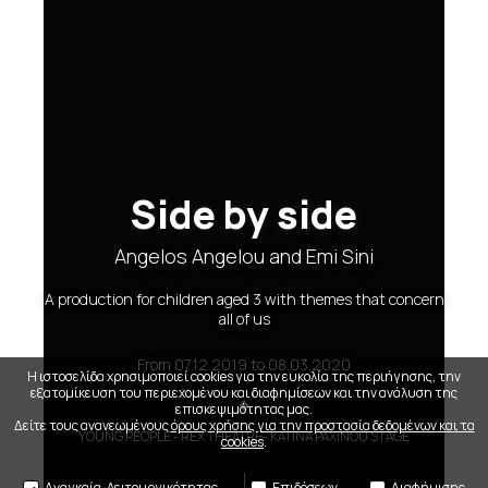
Side by side
Angelos Angelou and Emi Sini
A production for children aged 3 with themes that concern
all of us
From
07.12.2019
to
08.03.2020
Η ιστοσελίδα χρησιμοποιεί cookies για την ευκολία της περιήγησης, την
εξατομίκευση του περιεχομένου και διαφημίσεων και την ανάλυση της
επισκεψιμότητας μας.
Δείτε τους ανανεωμένους
όρους χρήσης για την προστασία δεδομένων και τα
YOUNG PEOPLE
- REX THEATRE- KATINA PAXINOU STAGE
cookies
.
Αναγκαία-Λειτουργικότητας
Επιδόσεων
Διαφήμισης