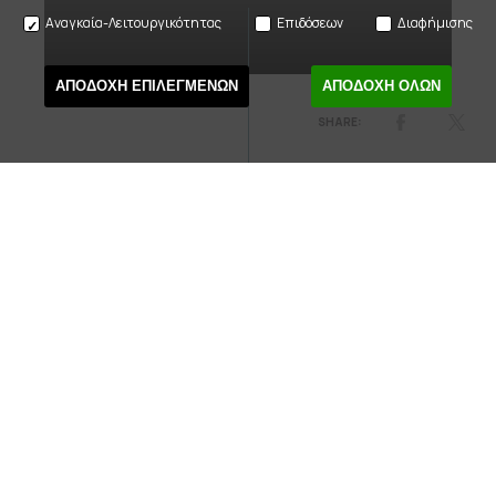
Αναγκαία-Λειτουργικότητας
Επιδόσεων
Διαφήμισης
ΑΠΟΔΟΧΗ ΕΠΙΛΕΓΜΕΝΩΝ
ΑΠΟΔΟΧΗ ΟΛΩΝ
On 17 and 18 July, as part of the Athens Epidaurus Festival,
the National Theatre of Greece presents Euripides’
Alcestis
, directed by Dimitris Karantzas, at the Ancient
Theatre of Epidaurus. A contemporary parable with strong
political connotations. A dual-natured work that walks a
constant tightrope between life and death, playfulness
and nightmarishness, overwhelming tragedy and