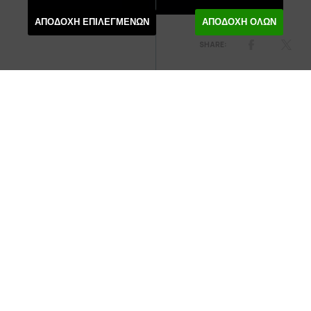
ΑΠΟΔΟΧΗ ΕΠΙΛΕΓΜΕΝΩΝ
ΑΠΟΔΟΧΗ ΟΛΩΝ
INVISIBLE OLGA
(by Giannis Tsiros)
A young immigrant woman becomes the victim of human
trafficking and is trapped with no hope of escape from a
system with no moral code.
Based on a true story and personal accounts, Giannis
Tsiross work has the power and immediacy of a
documentary. It was presented last year for a limited
number of performances, when it received excellent