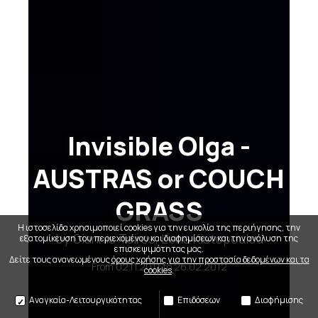
Invisible Olga -
AUSTRAS or COUCH
GRASS
Η ιστοσελίδα χρησιμοποιεί cookies για την ευκολία της περιήγησης, την
by Giannis Tsiros, Lena Kistopoulou
εξατομίκευση του περιεχομένου και διαφημίσεων και την ανάλυση της
επισκεψιμότητας μας.
Δείτε τους ανανεωμένους
όρους χρήσης για την προστασία δεδομένων και τα
From
02.11.2011
to
26.02.2012
cookies
.
Αναγκαία-Λειτουργικότητας
Επιδόσεων
Διαφήμισης