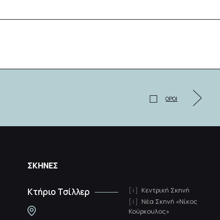
ΟΡΟΙ
ΣΚΗΝΕΣ
Κεντρική Σκηνή
Κτήριο Τσίλλερ
Νέα Σκηνή «Νίκος
Κούρκουλος»