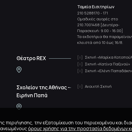
Ταμεία Εισιτηρίων
210 5288170
-
171
Ομαδικές αγορές στο
210.7001468 [Δευτέρα-
Παρασκευή: 9.00 - 16.00]
Τα εκδοτήρια θα παραμείνου
κλειστά από 10 έως 16/8.
Σκηνή «Μαρίκα Κοτοπού
Θέατρο REX
Σκηνή «Κατίνα Παξινού»
Σκηνή «Ελένη Παπαδάκη
Ανοιχτή Σκηνή
Σχολείον της Αθήνας -
Ειρήνη Παπά
 της περιήγησης, την εξατομίκευση του περιεχομένου και δι
ανανεωμένους
όρους χρήσης για την προστασία δεδομένων κα