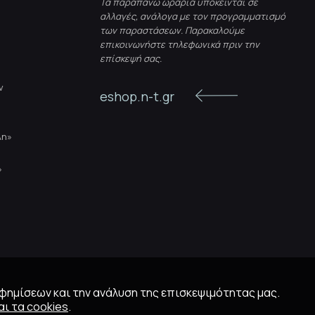
Τα παραπάνω ωράρια υπόκεινται σε
αλλαγές, ανάλογα με τον προγραμματισμό
των παραστάσεων. Παρακαλούμε
επικοινωνήστε τηλεφωνικά πριν την
επίσκεψή σας.
ν
eshop.n-t.gr
λη»
»
αφημίσεων και την ανάλυση της επισκεψιμότητας μας.
ι τα cookies
.