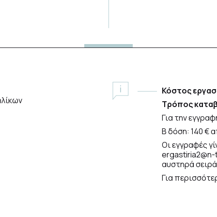
1
Κόστος εργασ
ηλίκων
Τρόπος καταβ
Για την εγγραφ
Β δόση: 140 € α
Οι εγγραφές γ
ergastiria2@n-
αυστηρά σειρά
Για περισσότε