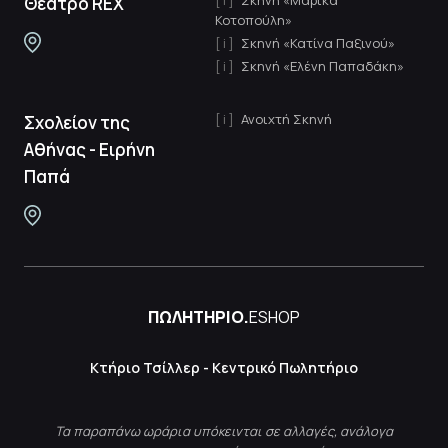
Σκηνή «Μαρίκα
Θέατρο REX
Κοτοπούλη»
Σκηνή «Κατίνα Παξινού»
Σκηνή «Ελένη Παπαδάκη»
Ανοιχτή Σκηνή
Σχολείον της
Αθήνας - Ειρήνη
Παπά
ΠΩΛΗΤΗΡΙΟ.
ESHOP
Κτήριο Τσίλλερ - Κεντρικό Πωλητήριο
Τα παραπάνω ωράρια υπόκεινται σε αλλαγές, ανάλογα