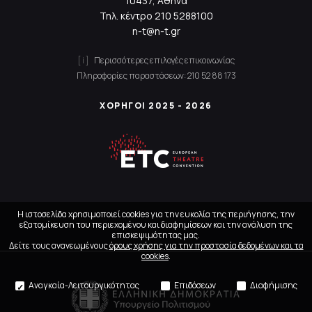
10437, Αθήνα
Τηλ. κέντρο
210 5288100
n-t@n-t.gr
Περισσότερες επιλογές επικοινωνίας
Πληροφορίες παραστάσεων:
210 52 88 173
ΧΟΡΗΓΟΙ 2025 - 2026
Η ιστοσελίδα χρησιμοποιεί cookies για την ευκολία της περιήγησης, την
εξατομίκευση του περιεχομένου και διαφημίσεων και την ανάλυση της
επισκεψιμότητας μας.
Δείτε τους ανανεωμένους
όρους χρήσης για την προστασία δεδομένων και τα
cookies
.
Αναγκαία-Λειτουργικότητας
Επιδόσεων
Διαφήμισης