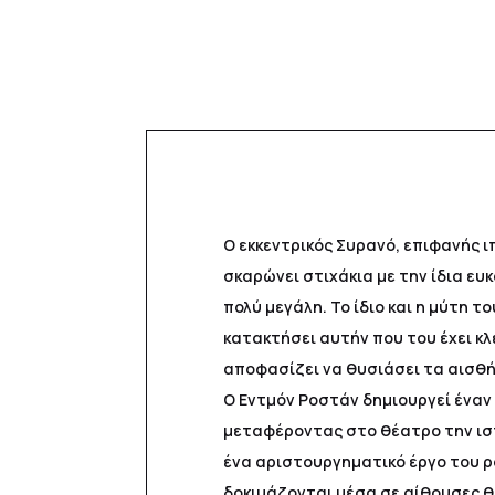
Ο εκκεντρικός Συρανό, επιφανής 
σκαρώνει στιχάκια με την ίδια ευκ
πολύ μεγάλη. Το ίδιο και η μύτη τ
κατακτήσει αυτήν που του έχει κλ
αποφασίζει να θυσιάσει τα αισθή
Ο Εντμόν Ροστάν δημιουργεί έναν 
μεταφέροντας στο θέατρο την ιστ
ένα αριστουργηματικό έργο του ρο
δοκιμάζονται μέσα σε αίθουσες θ