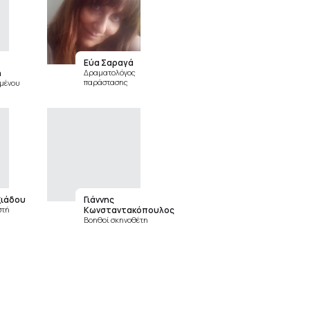
Εύα Σαραγά
η
Δραματολόγος
παράστασης
ιμένου
ξιάδου
Γιάννης
στή
Κωνσταντακόπουλος
Βοηθοί σκηνοθέτη