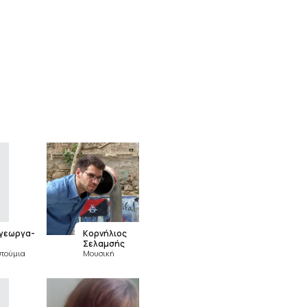
γεωργα­
Κορνήλιος
Σελαμσής
στούμια
Μουσική