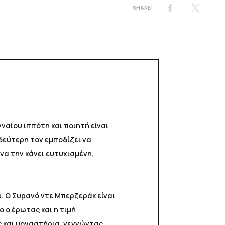
νναίου ιππότη και ποιητή είναι
η δεύτερη τον εμποδίζει να
να την κάνει ευτυχισμένη,
. Ο Συρανό ντε Μπερζεράκ είναι
 ο έρωτας και η τιμή
 και μοναστήρια, γεννώντας