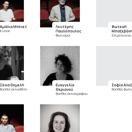
Αμάλια Μπένετ
Λευτέρης
Φωτεινή
Κίνηση
Παυλόπουλος
Μπαξεβάν
Φωτιισμοί
Επιμέλεια κε
Ξένια Θεμελή
Ευαγγελία
Σοφία Αλε
Βοηθοί σκηνοθέτη
Θεριανού
Βοηθός φωτι
Βοηθοί σκηνογράφου