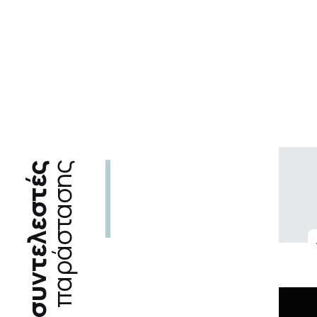
συντελεστές
παράστασης