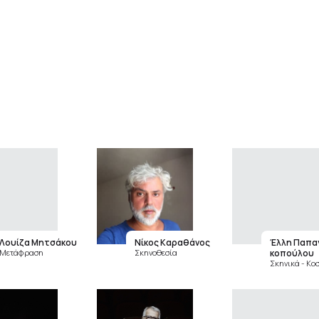
Λουίζα Μητσάκου
Νίκος Καραθάνος
Έλλη Παπα
Μετάφραση
Σκηνοθεσία
κοπούλου
Σκηνικά - Κο