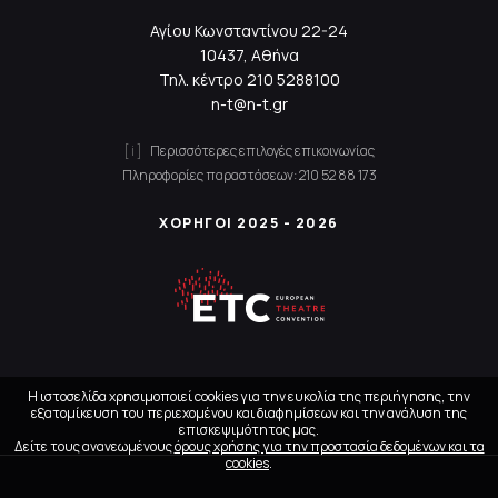
Αγίου Κωνσταντίνου 22-24
10437, Αθήνα
Τηλ. κέντρο
210 5288100
n-t@n-t.gr
Περισσότερες επιλογές επικοινωνίας
Πληροφορίες παραστάσεων:
210 52 88 173
ΧΟΡΗΓΟΙ 2025 - 2026
Η ιστοσελίδα χρησιμοποιεί cookies για την ευκολία της περιήγησης, την
εξατομίκευση του περιεχομένου και διαφημίσεων και την ανάλυση της
επισκεψιμότητας μας.
Δείτε τους ανανεωμένους
όρους χρήσης για την προστασία δεδομένων και τα
cookies
.