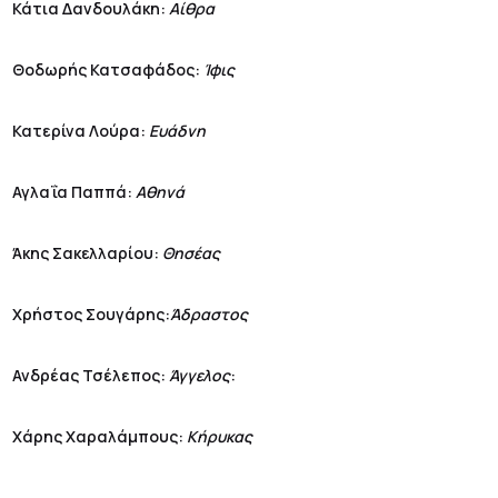
Κάτια Δανδουλάκη:
Αίθρα
Θοδωρής Κατσαφάδος:
Ίφις
Κατερίνα Λούρα:
Ευάδνη
Αγλαΐα Παππά:
Αθηνά
Άκης Σακελλαρίου:
Θησέας
Χρήστος Σουγάρης:
Άδραστος
Ανδρέας Τσέλεπος:
Άγγελος
:
Χάρης Χαραλάμπους:
Κήρυκας