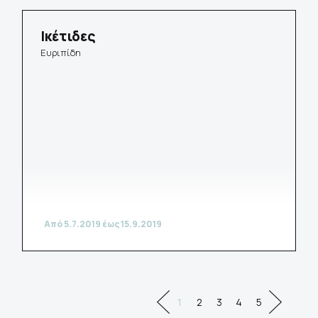
Ικέτιδες
Ευριπίδη
Από 5.7.2019 έως 15.9.2019
1
2
3
4
5